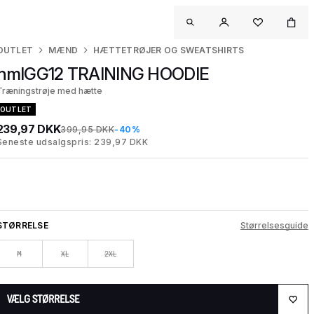
OUTLET
MÆND
HÆTTETRØJER OG SWEATSHIRTS
hmlGG12 TRAINING HOODIE
Træningstrøje med hætte
OUTLET
239,97 DKK
399,95 DKK
-40%
Seneste udsalgspris: 239,97 DKK
STØRRELSE
Størrelsesguide
M
XL
2XL
VÆLG STØRRELSE