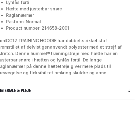
Lynlås fortil
Hætte med justerbar snøre
Raglanærmer
Pasform: Normal
Product number: 214658-2001
hmlGG12 TRAINING HOODIE har dobbeltstrikket stof
fremstillet af delvist genanvendt polyester med et strejf af
stretch. Denne hummel® træningstrøje med hætte har en
justerbar snøre i hætten og lynlås fortil. De lange
raglanærmer på denne hættetrøje giver mere plads til
bevægelse og fleksibilitet omkring skuldre og arme.
MATERIALE & PLEJE
5 / 8