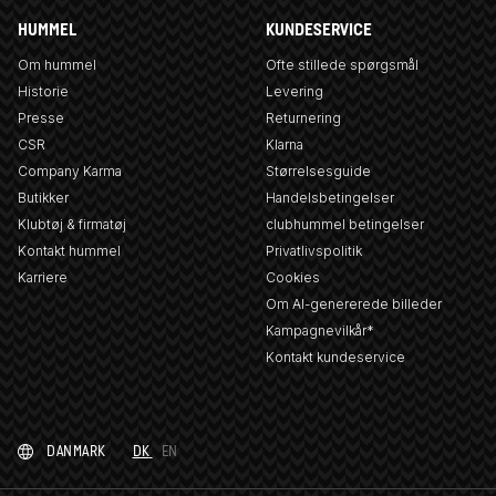
HUMMEL
KUNDESERVICE
Om hummel
Ofte stillede spørgsmål
Historie
Levering
Presse
Returnering
CSR
Klarna
Company Karma
Størrelsesguide
Butikker
Handelsbetingelser
Klubtøj & firmatøj
clubhummel betingelser
Kontakt hummel
Privatlivspolitik
Karriere
Cookies
Om AI-genererede billeder
Kampagnevilkår*
Kontakt kundeservice
DANMARK
DK
EN