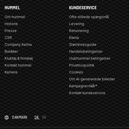
HUMMEL
KUNDESERVICE
Om hummel
Ofte stillede spørgsmål
Historie
Levering
Presse
Returnering
CSR
Klarna
Company Karma
Størrelsesguide
Butikker
Handelsbetingelser
Klubtøj & firmatøj
clubhummel betingelser
Kontakt hummel
Privatlivspolitik
Karriere
Cookies
Om AI-genererede billeder
Kampagnevilkår*
Kontakt kundeservice
DANMARK
DK
EN