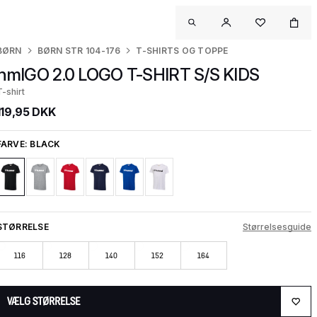
BØRN
BØRN STR 104-176
T-SHIRTS OG TOPPE
hmlGO 2.0 LOGO T-SHIRT S/S KIDS
T-shirt
119,95 DKK
FARVE:
BLACK
STØRRELSE
Størrelsesguide
116
128
140
152
164
VÆLG STØRRELSE