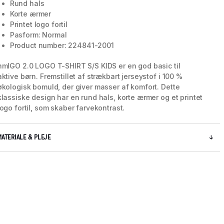
Rund hals
Korte ærmer
Printet logo fortil
Pasform: Normal
Product number: 224841-2001
hmlGO 2.0 LOGO T-SHIRT S/S KIDS er en god basic til
aktive børn. Fremstillet af strækbart jerseystof i 100 %
økologisk bomuld, der giver masser af komfort. Dette
klassiske design har en rund hals, korte ærmer og et printet
logo fortil, som skaber farvekontrast.
MATERIALE & PLEJE
5 / 11