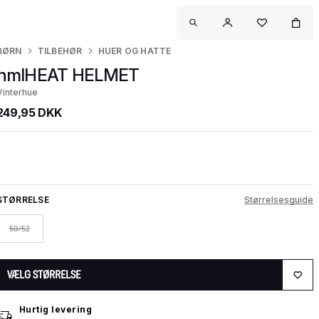
BØRN
TILBEHØR
HUER OG HATTE
hmlHEAT HELMET
Vinterhue
249,95 DKK
STØRRELSE
Størrelsesguide
50/52
VÆLG STØRRELSE
Hurtig levering