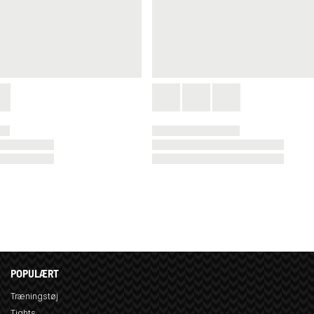
POPULÆRT
Træningstøj
Tights