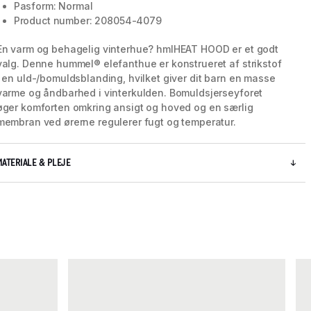
Pasform: Normal
Product number: 208054-4079
En varm og behagelig vinterhue? hmlHEAT HOOD er et godt
valg. Denne hummel® elefanthue er konstrueret af strikstof
i en uld-/bomuldsblanding, hvilket giver dit barn en masse
varme og åndbarhed i vinterkulden. Bomuldsjerseyforet
øger komforten omkring ansigt og hoved og en særlig
membran ved ørerne regulerer fugt og temperatur.
MATERIALE & PLEJE