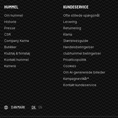
HUMMEL
KUNDESERVICE
Om hummel
Ofte stillede spørgsmål
Historie
Levering
Presse
Returnering
CSR
Klarna
Company Karma
Størrelsesguide
Butikker
Handelsbetingelser
Klubtøj & firmatøj
clubhummel betingelser
Kontakt hummel
Privatlivspolitik
Karriere
Cookies
Om AI-genererede billeder
Kampagnevilkår*
Kontakt kundeservice
DANMARK
DK
EN