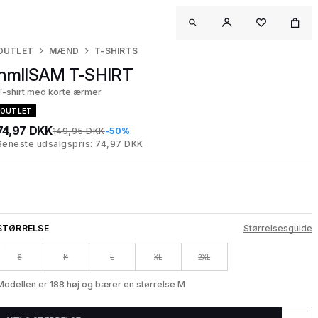
OUTLET
MÆND
T-SHIRTS
hmlISAM T-SHIRT
T-shirt med korte ærmer
OUTLET
74,97 DKK
149,95 DKK
-50%
Seneste udsalgspris: 74,97 DKK
STØRRELSE
Størrelsesguide
S
M
L
XL
2XL
Modellen er 188 høj og bærer en størrelse M