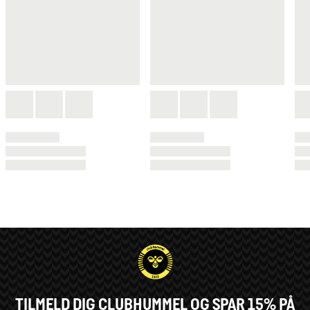
TILMELD DIG CLUBHUMMEL OG SPAR 15% PÅ