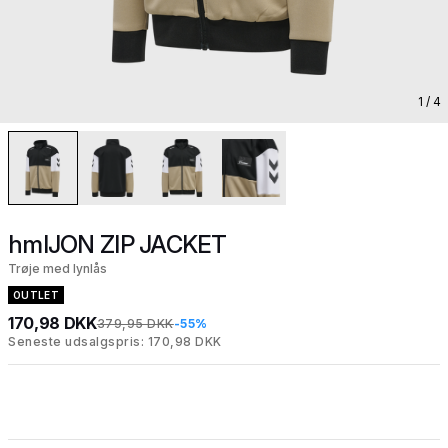
1
/ 4
hmlJON ZIP JACKET
Trøje med lynlås
OUTLET
170,98 DKK
379,95 DKK
-55%
Seneste udsalgspris: 170,98 DKK