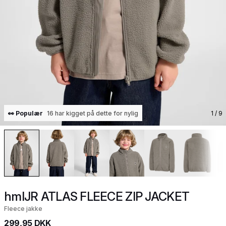
👀 Populær
16 har kigget på dette for nylig
1
/ 9
hmlJR ATLAS FLEECE ZIP JACKET
Fleece jakke
299,95 DKK