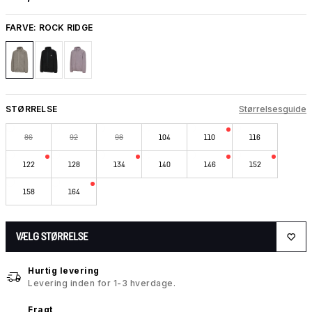
FARVE:
ROCK RIDGE
STØRRELSE
Størrelsesguide
86
92
98
104
110
116
122
128
134
140
146
152
158
164
VÆLG STØRRELSE
Hurtig levering
Levering inden for 1-3 hverdage.
Fragt