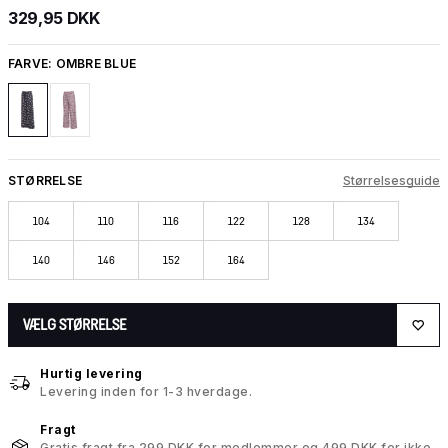
329,95 DKK
FARVE:
OMBRE BLUE
STØRRELSE
Størrelsesguide
104
110
116
122
128
134
140
146
152
164
VÆLG STØRRELSE
Hurtig levering
Levering inden for 1-3 hverdage.
Fragt
Gratis fragt fra 299 DKK for medlemmer og 499 DKK for ikke-