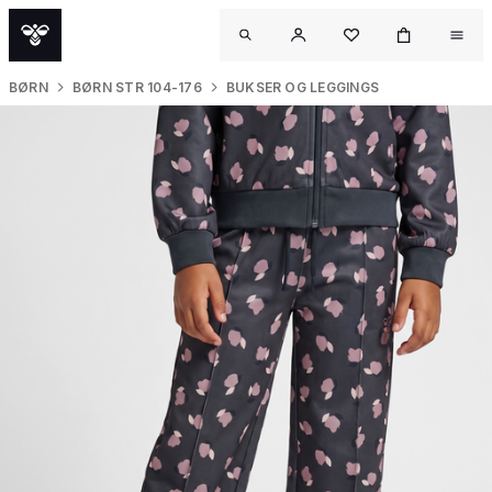
BØRN
BØRN STR 104-176
BUKSER OG LEGGINGS