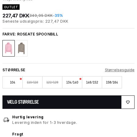
OUTLET
227,47 DKK
349,95 DKK
-35%
Seneste udsalgspris: 227,47 DKK
FARVE:
ROSEATE SPOONBILL
STØRRELSE
Størrelsesguide
104
110/116
122/128
134/140
146/152
158/164
VÆLG STØRRELSE
Hurtig levering
Levering inden for 1-3 hverdage.
Fragt