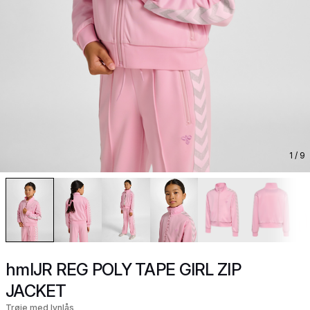
1
/ 9
hmlJR REG POLY TAPE GIRL ZIP
JACKET
Trøje med lynlås