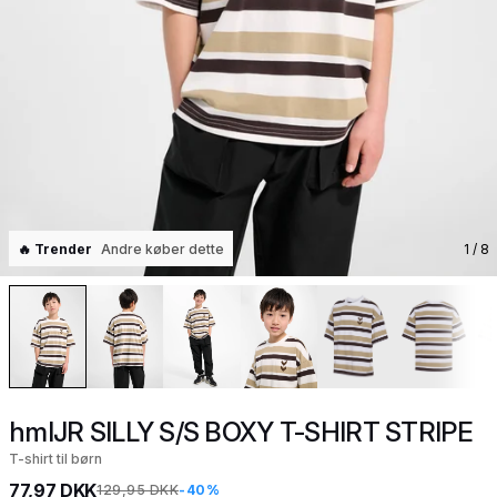
🔥 Trender
Andre køber dette
1
/ 8
hmlJR SILLY S/S BOXY T-SHIRT STRIPE
T-shirt til børn
77,97 DKK
129,95 DKK
-40%