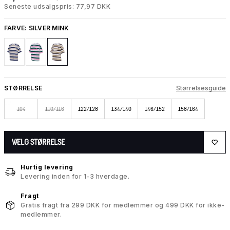
Seneste udsalgspris: 77,97 DKK
FARVE:
SILVER MINK
STØRRELSE
Størrelsesguide
104
110/116
122/128
134/140
146/152
158/164
VÆLG STØRRELSE
Hurtig levering
Levering inden for 1-3 hverdage.
Fragt
Gratis fragt fra 299 DKK for medlemmer og 499 DKK for ikke-
medlemmer.