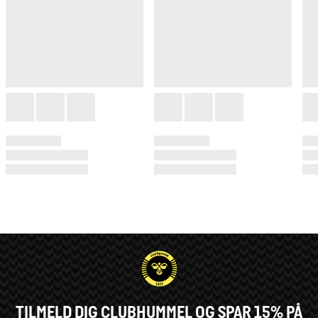
TILMELD DIG CLUBHUMMEL OG SPAR 15% PÅ