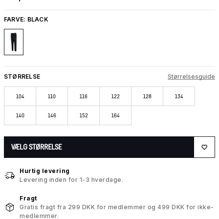
FARVE:
BLACK
STØRRELSE
Størrelsesguide
104
110
116
122
128
134
140
146
152
164
VÆLG STØRRELSE
Hurtig levering
Levering inden for 1-3 hverdage.
Fragt
Gratis fragt fra 299 DKK for medlemmer og 499 DKK for ikke-
medlemmer.