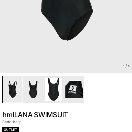
1
/ 4
hmlLANA SWIMSUIT
Badedragt
OUTLET