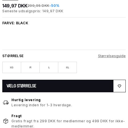
149,97 DKK
299,95 DKK
-50%
Seneste udsalgspris: 149,97 DKK
FARVE:
BLACK
STØRRELSE
Størrelsesguide
XS
M
L
XL
VÆLG STØRRELSE
Hurtig levering
Levering inden for 1-3 hverdage.
Fragt
Gratis fragt fra 299 DKK for medlemmer og 499 DKK for ikke-
medlemmer.