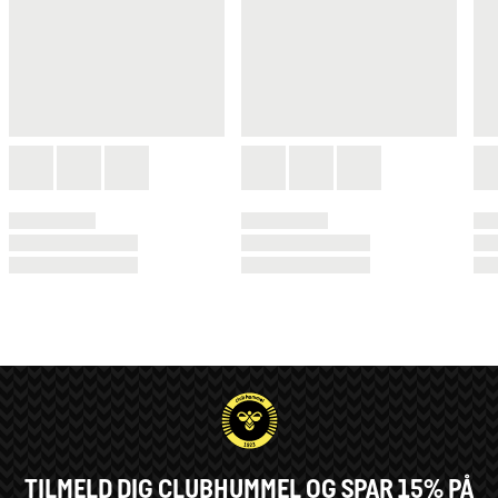
TILMELD DIG CLUBHUMMEL OG SPAR 15% PÅ