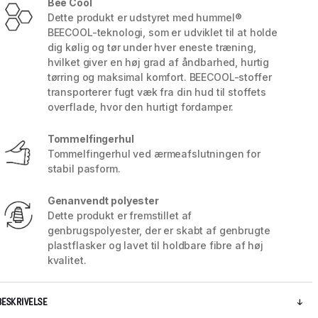
Bee Cool
Dette produkt er udstyret med hummel®
BEECOOL-teknologi, som er udviklet til at holde
dig kølig og tør under hver eneste træning,
hvilket giver en høj grad af åndbarhed, hurtig
tørring og maksimal komfort. BEECOOL-stoffer
transporterer fugt væk fra din hud til stoffets
overflade, hvor den hurtigt fordamper.
Tommelfingerhul
Tommelfingerhul ved ærmeafslutningen for
stabil pasform.
Genanvendt polyester
Dette produkt er fremstillet af
5 / 5
genbrugspolyester, der er skabt af genbrugte
plastflasker og lavet til holdbare fibre af høj
kvalitet.
BESKRIVELSE