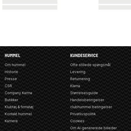
HUMMEL
KUNDESERVICE
Om hummel
Ofte stillede spørgsmål
Historie
Levering
Presse
Returnering
CSR
Klarna
Company Karma
Størrelsesguide
Butikker
Handelsbetingelser
Klubtøj & firmatøj
clubhummel betingelser
Kontakt hummel
Privatlivspolitik
Karriere
Cookies
Om AI-genererede billeder