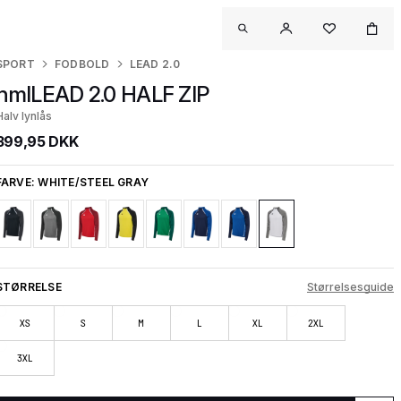
SPORT
FODBOLD
LEAD 2.0
hmlLEAD 2.0 HALF ZIP
Halv lynlås
399,95 DKK
FARVE:
WHITE/STEEL GRAY
STØRRELSE
Størrelsesguide
XS
S
M
L
XL
2XL
3XL