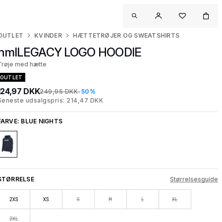
OUTLET
KVINDER
HÆTTETRØJER OG SWEATSHIRTS
hmlLEGACY LOGO HOODIE
Trøje med hætte
OUTLET
124,97 DKK
249,95 DKK
-50%
Seneste udsalgspris: 214,47 DKK
FARVE:
BLUE NIGHTS
STØRRELSE
Størrelsesguide
2XS
XS
S
M
L
XL
2XL