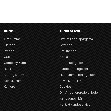
HUMMEL
KUNDESERVICE
Om hummel
Ofte stillede spørgsmål
Historie
Levering
Presse
Returnering
CSR
Klarna
Company Karma
Størrelsesguide
Butikker
Handelsbetingelser
Klubtøj & firmatøj
clubhummel betingelser
Kontakt hummel
Privatlivspolitik
Karriere
Cookies
Om AI-genererede billeder
Kampagnevilkår*
Kontakt kundeservice