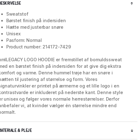
BESKRIVELSE
Sweatstof
Børstet finish på indersiden
Hætte med justerbar snøre
Unisex
Pasform: Normal
Product number: 214172-7429
hmlLEGACY LOGO HOODIE er fremstillet af bomuldssweat
med en børstet finish på indersiden for at give dig ekstra
komfort og varme. Denne hummel trøje har en snøre i
hætten til justering af størrelse og form. Vores
signaturvinkler er printet på ærmerne og et lille logo i en
kontrastvarde er inkluderet på nederste kant. Denne style
5 / 14
er unisex og følger vores normale herrestørrelser. Derfor
anbefaler vi, at kvinder vælger én størrelse mindre end
normalt.
MATERIALE & PLEJE