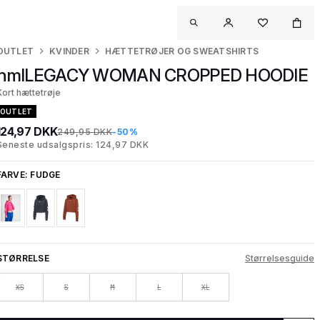
OUTLET
KVINDER
HÆTTETRØJER OG SWEATSHIRTS
hmlLEGACY WOMAN CROPPED HOODIE
Kort hættetrøje
OUTLET
124,97 DKK
249,95 DKK
-50%
Seneste udsalgspris: 124,97 DKK
FARVE:
FUDGE
STØRRELSE
Størrelsesguide
XS
S
M
L
XL