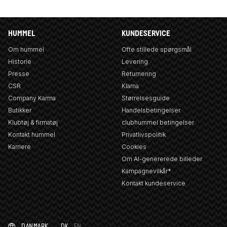
HUMMEL
KUNDESERVICE
Om hummel
Ofte stillede spørgsmål
Historie
Levering
Presse
Returnering
CSR
Klarna
Company Karma
Størrelsesguide
Butikker
Handelsbetingelser
Klubtøj & firmatøj
clubhummel betingelser
Kontakt hummel
Privatlivspolitik
Karriere
Cookies
Om AI-genererede billeder
Kampagnevilkår*
Kontakt kundeservice
DANMARK
DK
EN