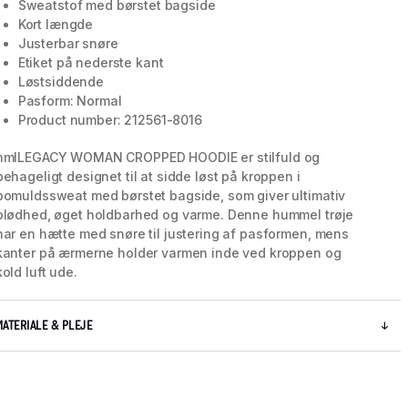
Sweatstof med børstet bagside
Kort længde
Justerbar snøre
Etiket på nederste kant
Løstsiddende
Pasform: Normal
Product number: 212561-8016
hmlLEGACY WOMAN CROPPED HOODIE er stilfuld og
behageligt designet til at sidde løst på kroppen i
bomuldssweat med børstet bagside, som giver ultimativ
blødhed, øget holdbarhed og varme. Denne hummel trøje
har en hætte med snøre til justering af pasformen, mens
kanter på ærmerne holder varmen inde ved kroppen og
kold luft ude.
MATERIALE & PLEJE