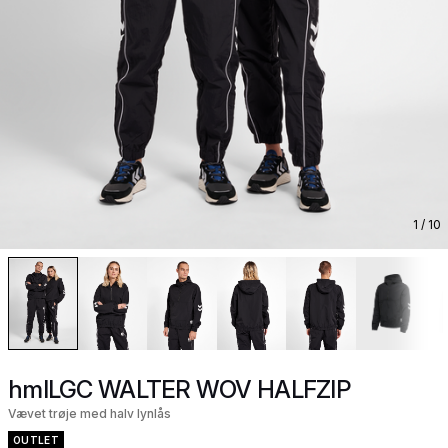
1
/ 10
hmlLGC WALTER WOV HALFZIP
Vævet trøje med halv lynlås
OUTLET