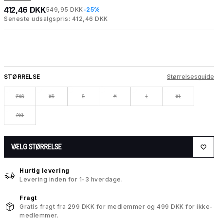
412,46 DKK
549,95 DKK
-25%
Seneste udsalgspris: 412,46 DKK
STØRRELSE
Størrelsesguide
2XS
XS
S
M
L
XL
2XL
VÆLG STØRRELSE
Hurtig levering
Levering inden for 1-3 hverdage.
Fragt
Gratis fragt fra 299 DKK for medlemmer og 499 DKK for ikke-
medlemmer.