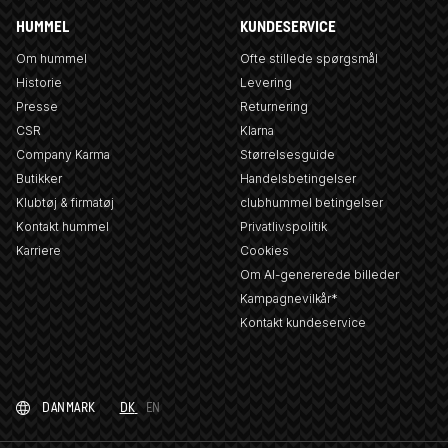
HUMMEL
KUNDESERVICE
Om hummel
Ofte stillede spørgsmål
Historie
Levering
Presse
Returnering
CSR
Klarna
Company Karma
Størrelsesguide
Butikker
Handelsbetingelser
Klubtøj & firmatøj
clubhummel betingelser
Kontakt hummel
Privatlivspolitik
Karriere
Cookies
Om AI-genererede billeder
Kampagnevilkår*
Kontakt kundeservice
DANMARK
DK
EN