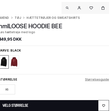
MÆND
TØJ
HÆTTETRØJER OG SWEATSHIRTS
hmlLOOSE HOODIE BEE
Løs hættetrøje med logo
449,95 DKK
FARVE:
BLACK
STØRRELSE
Størrelsesguide
XS
VÆLG STØRRELSE