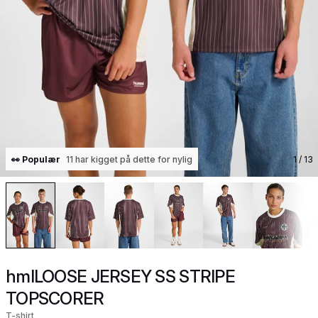
👀 Populær
11 har kigget på dette for nylig
1
/ 13
hmlLOOSE JERSEY SS STRIPE
TOPSCORER
T-shirt