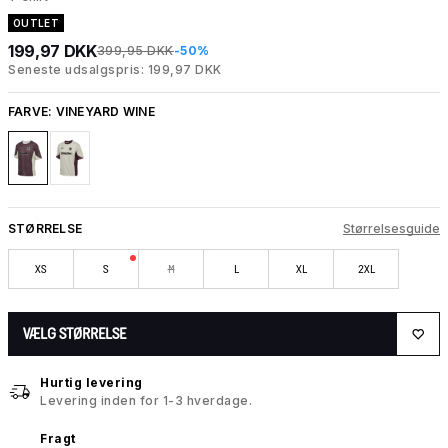
OUTLET
199,97 DKK
399,95 DKK
-50%
Seneste udsalgspris: 199,97 DKK
FARVE:
VINEYARD WINE
STØRRELSE
Størrelsesguide
XS
S
M
L
XL
2XL
VÆLG STØRRELSE
Hurtig levering
Levering inden for 1-3 hverdage.
Fragt