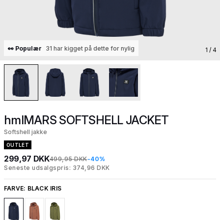
👀 Populær
31 har kigget på dette for nylig
1
/ 4
hmlMARS SOFTSHELL JACKET
Softshell jakke
OUTLET
299,97 DKK
499,95 DKK
-40%
Seneste udsalgspris: 374,96 DKK
FARVE:
BLACK IRIS