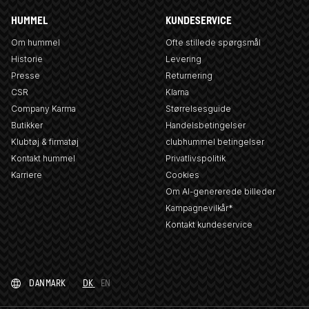
HUMMEL
KUNDESERVICE
Om hummel
Ofte stillede spørgsmål
Historie
Levering
Presse
Returnering
CSR
Klarna
Company Karma
Størrelsesguide
Butikker
Handelsbetingelser
Klubtøj & firmatøj
clubhummel betingelser
Kontakt hummel
Privatlivspolitik
Karriere
Cookies
Om AI-genererede billeder
Kampagnevilkår*
Kontakt kundeservice
DANMARK
DK
EN