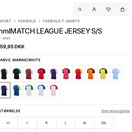
SPORT
FODBOLD
FODBOLD T-SHIRTS
hmlMATCH LEAGUE JERSEY S/S
T-shirt
159,95 DKK
FARVE:
MARINE/WHITE
STØRRELSE
Størrelsesguide
XS
S
M
L
XL
2XL