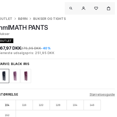
OUTLET
BØRN
BUKSER OG TIGHTS
hmlMATH PANTS
Bukser
OUTLET
167,97 DKK
279,95 DKK
-40%
Seneste udsalgspris: 251,95 DKK
FARVE:
BLACK IRIS
STØRRELSE
Størrelsesguide
104
116
122
128
134
146
152