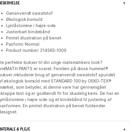
BESKRIVELSE
Genanvendt sweatstof
Økologisk bomuld
Lynlåslomme i højre side
Justerbart bindebånd
Printet illustration på benet
Pasform: Normal
Product number: 214565-1009
De perfekte bukser til din unge matematikers look?
hmlMATH PANTS er svaret. Formlen på disse hummel®
bukser inkluderer brug af genanvendt sweatstof spundet
af økologisk bomuld med STANDARD 100 by OEKO-TEX®
mærket, som betyder, at denne vare har gennemgået
skrappe test og er godkendt fri for skadelig kemi. De har en
lynlåslomme i højre side og et bindebånd til justering af
pasformen. En printet illustration på benet fuldender
designet.
MATERIALE & PLEJE