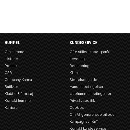
HUMMEL
KUNDESERVICE
Om hummel
Ofte stillede spørgsmål
Historie
Levering
Presse
Returnering
CSR
Klarna
Company Karma
Størrelsesguide
Butikker
Handelsbetingelser
Klubtøj & firmatøj
clubhummel betingelser
Kontakt hummel
Privatlivspolitik
Karriere
Cookies
Om AI-genererede billeder
Kampagnevilkår*
Kontakt kundeservice