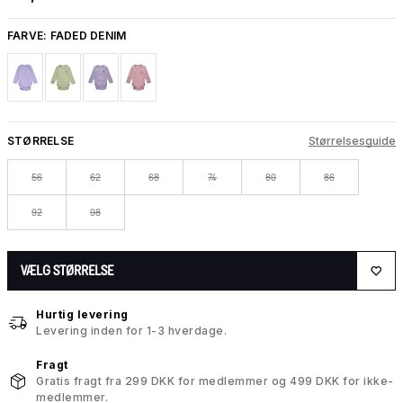
FARVE:
FADED DENIM
STØRRELSE
Størrelsesguide
56
62
68
74
80
86
92
98
VÆLG STØRRELSE
Hurtig levering
Levering inden for 1-3 hverdage.
Fragt
Gratis fragt fra 299 DKK for medlemmer og 499 DKK for ikke-
medlemmer.