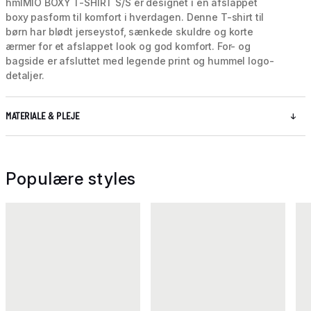
hmlMIO BOXY T-SHIRT S/S er designet i en afslappet
boxy pasform til komfort i hverdagen. Denne T-shirt til
børn har blødt jerseystof, sænkede skuldre og korte
ærmer for et afslappet look og god komfort. For- og
bagside er afsluttet med legende print og hummel logo-
detaljer.
MATERIALE & PLEJE
Populære styles