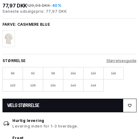
77,97 DKK
129,95 DKK
-40%
Seneste udsalgspris: 77,97 DKK
FARVE:
CASHMERE BLUE
STØRRELSE
Størrelsesguide
86
92
98
104
110
116
122
128
134
140
146
VÆLG STØRRELSE
Hurtig levering
Levering inden for 1-3 hverdage.
Fragt