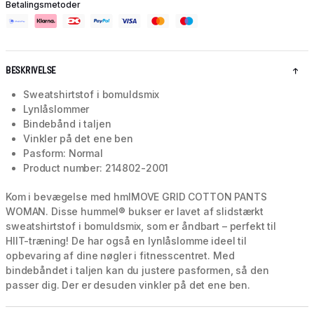
Betalingsmetoder
BESKRIVELSE
Sweatshirtstof i bomuldsmix
Lynlåslommer
Bindebånd i taljen
Vinkler på det ene ben
Pasform: Normal
Product number: 214802-2001
Kom i bevægelse med hmlMOVE GRID COTTON PANTS
WOMAN. Disse hummel® bukser er lavet af slidstærkt
sweatshirtstof i bomuldsmix, som er åndbart – perfekt til
HIIT-træning! De har også en lynlåslomme ideel til
opbevaring af dine nøgler i fitnesscentret. Med
bindebåndet i taljen kan du justere pasformen, så den
passer dig. Der er desuden vinkler på det ene ben.