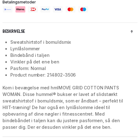
Betalingsmetoder
BESKRIVELSE
Sweatshirtstof i bomuldsmix
Lynlåslommer
Bindebånd i taljen
Vinkler på det ene ben
Pasform: Normal
Product number: 214802-3506
Kom i bevægelse med hmlMOVE GRID COTTON PANTS
WOMAN. Disse hummel® bukser er lavet af slidstærkt
sweatshirtstof i bomuldsmix, som er åndbart – perfekt til
HIIT-træning! De har også en lynlåslomme ideel til
opbevaring af dine nøgler i fitnesscentret. Med
bindebåndet i taljen kan du justere pasformen, så den
passer dig. Der er desuden vinkler på det ene ben.