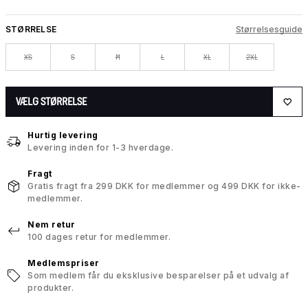
STØRRELSE
Størrelsesguide
XS
S
M
L
XL
2XL
VÆLG STØRRELSE
Hurtig levering
Levering inden for 1-3 hverdage.
Fragt
Gratis fragt fra 299 DKK for medlemmer og 499 DKK for ikke-
medlemmer.
Nem retur
100 dages retur for medlemmer.
Medlemspriser
Som medlem får du eksklusive besparelser på et udvalg af
produkter.