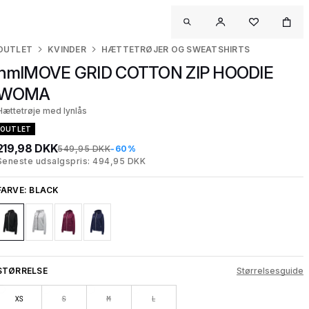
OUTLET
KVINDER
HÆTTETRØJER OG SWEATSHIRTS
hmlMOVE GRID COTTON ZIP HOODIE
WOMA
Hættetrøje med lynlås
OUTLET
219,98 DKK
549,95 DKK
-60%
Seneste udsalgspris: 494,95 DKK
FARVE:
BLACK
STØRRELSE
Størrelsesguide
XS
S
M
L