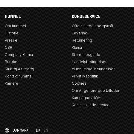
HUMMEL
KUNDESERVICE
Om hummel
Ofte stillede spørgsmål
Historie
Levering
Presse
Returnering
CSR
Klarna
Company Karma
Størrelsesguide
Butikker
Handelsbetingelser
Klubtøj & firmatøj
clubhummel betingelser
Kontakt hummel
Privatlivspolitik
Karriere
Cookies
Om AI-genererede billeder
Kampagnevilkår*
Kontakt kundeservice
DANMARK
DK
EN