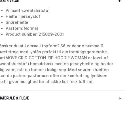
BESKRIVELSE
Primært sweatshirtstof
Hætte i jerseystof
Snørehætte
Pasform: Normal
Product number: 215009-2001
Ønsker du at komme i topform? Så er denne hummel®
hættetrøje med lynlås perfekt til din træningsgarderobe.
hmlMOVE GRID COTTON ZIP HOODIE WOMAN er lavet af
sweatshirtstof i bomuldsmix med en jerseyhætte og holder
dig varm, når du træner i køligt vejr. Med snøren i hætten
kan du justere pasformen efter din komfort, og lynlåsen
fortil giver mulighed for at lukke lidt frisk luft ind.
MATERIALE & PLEJE