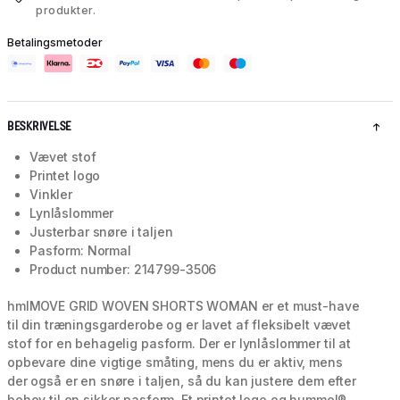
produkter.
Betalingsmetoder
BESKRIVELSE
Vævet stof
Printet logo
Vinkler
Lynlåslommer
Justerbar snøre i taljen
Pasform: Normal
Product number: 214799-3506
hmlMOVE GRID WOVEN SHORTS WOMAN er et must-have
til din træningsgarderobe og er lavet af fleksibelt vævet
stof for en behagelig pasform. Der er lynlåslommer til at
opbevare dine vigtige småting, mens du er aktiv, mens
der også er en snøre i taljen, så du kan justere dem efter
behov til en sikker pasform. Et printet logo og hummel®