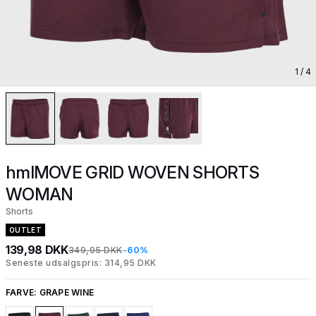
1
/ 4
hmlMOVE GRID WOVEN SHORTS
WOMAN
Shorts
OUTLET
139,98 DKK
349,95 DKK
-60%
Seneste udsalgspris: 314,95 DKK
FARVE:
GRAPE WINE