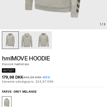
1
/ 3
hmlMOVE HOODIE
Klassisk hættetrøje
OUTLET
179,98 DKK
449,95 DKK
-60%
Seneste udsalgspris: 224,97 DKK
FARVE:
GREY MELANGE