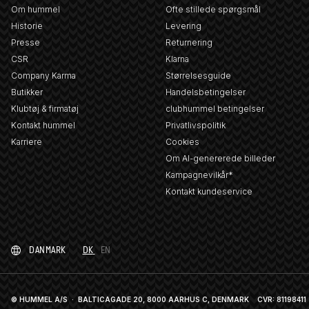
Om hummel
Ofte stillede spørgsmål
Historie
Levering
Presse
Returnering
CSR
Klarna
Company Karma
Størrelsesguide
Butikker
Handelsbetingelser
Klubtøj & firmatøj
clubhummel betingelser
Kontakt hummel
Privatlivspolitik
Karriere
Cookies
Om AI-genererede billeder
Kampagnevilkår*
Kontakt kundeservice
DANMARK
DK
EN
© HUMMEL A/S · BALTICAGADE 20, 8000 AARHUS C, DENMARK
CVR: 81198411