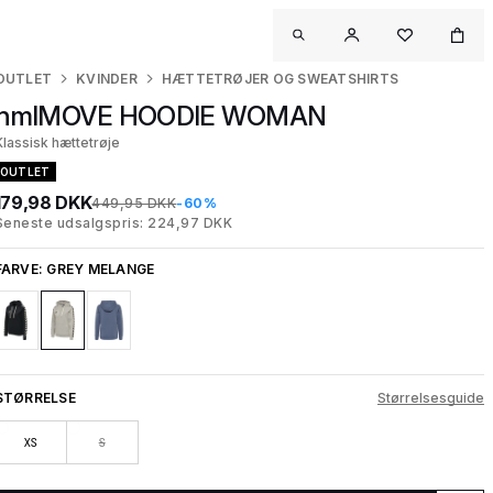
OUTLET
KVINDER
HÆTTETRØJER OG SWEATSHIRTS
hmlMOVE HOODIE WOMAN
Klassisk hættetrøje
OUTLET
179,98 DKK
449,95 DKK
-60%
Seneste udsalgspris: 224,97 DKK
FARVE:
GREY MELANGE
STØRRELSE
Størrelsesguide
XS
S