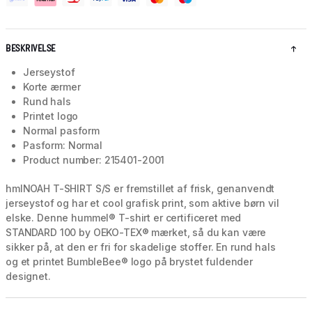
BESKRIVELSE
Jerseystof
Korte ærmer
Rund hals
Printet logo
Normal pasform
Pasform: Normal
Product number: 215401-2001
hmlNOAH T-SHIRT S/S er fremstillet af frisk, genanvendt
jerseystof og har et cool grafisk print, som aktive børn vil
elske. Denne hummel® T-shirt er certificeret med
STANDARD 100 by OEKO-TEX® mærket, så du kan være
sikker på, at den er fri for skadelige stoffer. En rund hals
og et printet BumbleBee® logo på brystet fuldender
designet.