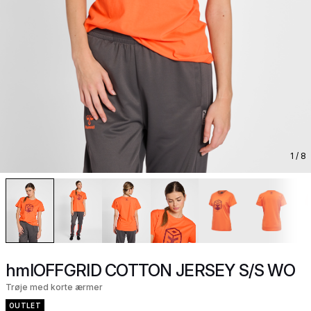
1
/ 8
hmlOFFGRID COTTON JERSEY S/S WO
Trøje med korte ærmer
OUTLET