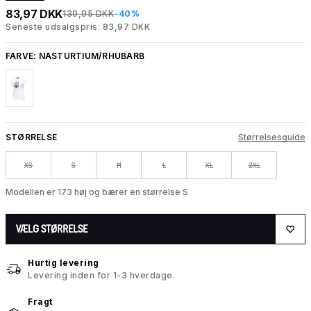
83,97 DKK
139,95 DKK
-40%
Seneste udsalgspris: 83,97 DKK
FARVE:
NASTURTIUM/RHUBARB
STØRRELSE
Størrelsesguide
XS
S
M
L
XL
2XL
Modellen er 173 høj og bærer en størrelse S
VÆLG STØRRELSE
Hurtig levering
Levering inden for 1-3 hverdage.
Fragt