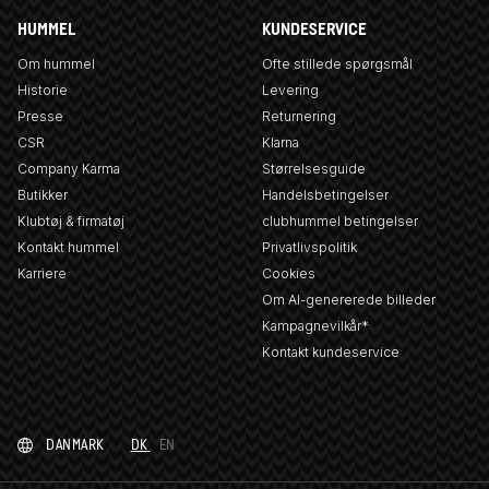
HUMMEL
KUNDESERVICE
Om hummel
Ofte stillede spørgsmål
Historie
Levering
Presse
Returnering
CSR
Klarna
Company Karma
Størrelsesguide
Butikker
Handelsbetingelser
Klubtøj & firmatøj
clubhummel betingelser
Kontakt hummel
Privatlivspolitik
Karriere
Cookies
Om AI-genererede billeder
Kampagnevilkår*
Kontakt kundeservice
DANMARK
DK
EN