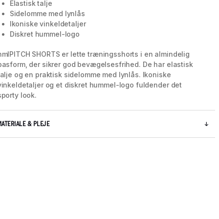
Elastisk talje
Sidelomme med lynlås
Ikoniske vinkeldetaljer
Diskret hummel-logo
hmlPITCH SHORTS er lette træningsshorts i en almindelig
pasform, der sikrer god bevægelsesfrihed. De har elastisk
talje og en praktisk sidelomme med lynlås. Ikoniske
vinkeldetaljer og et diskret hummel-logo fuldender det
sporty look.
MATERIALE & PLEJE
5 / 8