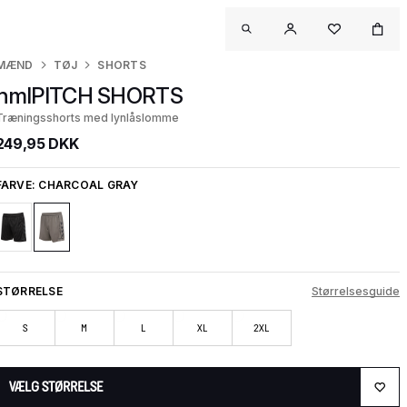
MÆND
TØJ
SHORTS
hmlPITCH SHORTS
Træningsshorts med lynlåslomme
249,95 DKK
FARVE:
CHARCOAL GRAY
STØRRELSE
Størrelsesguide
S
M
L
XL
2XL
VÆLG STØRRELSE