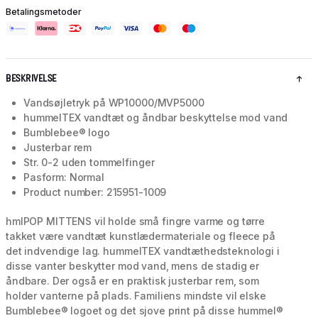
Betalingsmetoder
BESKRIVELSE
Vandsøjletryk på WP10000/MVP5000
hummelTEX vandtæt og åndbar beskyttelse mod vand
Bumblebee® logo
Justerbar rem
Str. 0-2 uden tommelfinger
Pasform: Normal
Product number: 215951-1009
hmlPOP MITTENS vil holde små fingre varme og tørre
takket være vandtæt kunstlædermateriale og fleece på
det indvendige lag. hummelTEX vandtæthedsteknologi i
disse vanter beskytter mod vand, mens de stadig er
åndbare. Der også er en praktisk justerbar rem, som
holder vanterne på plads. Familiens mindste vil elske
Bumblebee® logoet og det sjove print på disse hummel®