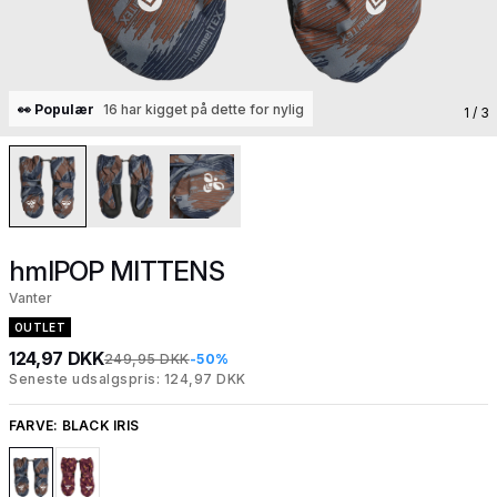
👀 Populær
16 har kigget på dette for nylig
1
/ 3
hmlPOP MITTENS
Vanter
OUTLET
124,97 DKK
249,95 DKK
-50%
Seneste udsalgspris: 124,97 DKK
FARVE:
BLACK IRIS