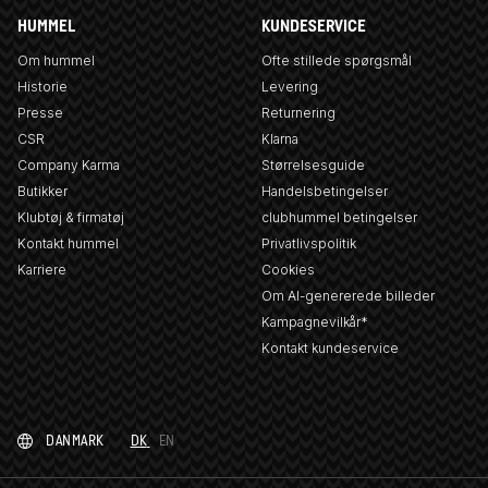
HUMMEL
KUNDESERVICE
Om hummel
Ofte stillede spørgsmål
Historie
Levering
Presse
Returnering
CSR
Klarna
Company Karma
Størrelsesguide
Butikker
Handelsbetingelser
Klubtøj & firmatøj
clubhummel betingelser
Kontakt hummel
Privatlivspolitik
Karriere
Cookies
Om AI-genererede billeder
Kampagnevilkår*
Kontakt kundeservice
DANMARK
DK
EN