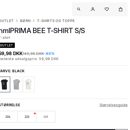
OUTLET
BØRN
T-SHIRTS OG TOPPE
hmlPRIMA BEE T-SHIRT S/S
T-shirt
OUTLET
59,98 DKK
149,95 DKK
-60%
Seneste udsalgspris: 59,98 DKK
FARVE:
BLACK
STØRRELSE
Størrelsesguide
104
110
116