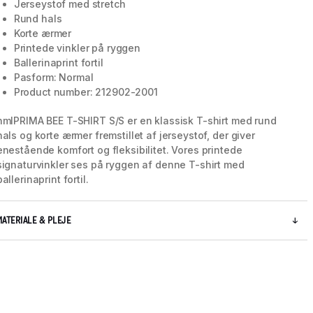
Jerseystof med stretch
Rund hals
Korte ærmer
Printede vinkler på ryggen
Ballerinaprint fortil
Pasform: Normal
Product number: 212902-2001
hmlPRIMA BEE T-SHIRT S/S er en klassisk T-shirt med rund
hals og korte ærmer fremstillet af jerseystof, der giver
enestående komfort og fleksibilitet. Vores printede
signaturvinkler ses på ryggen af denne T-shirt med
ballerinaprint fortil.
MATERIALE & PLEJE