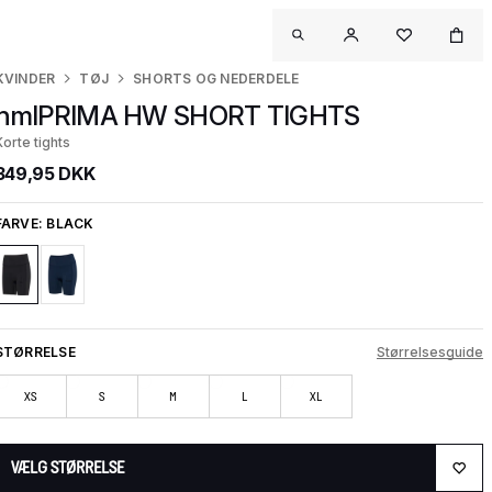
KVINDER
TØJ
SHORTS OG NEDERDELE
hmlPRIMA HW SHORT TIGHTS
Korte tights
349,95 DKK
FARVE:
BLACK
STØRRELSE
Størrelsesguide
XS
S
M
L
XL
VÆLG STØRRELSE