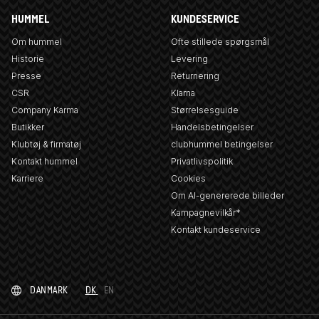
HUMMEL
KUNDESERVICE
Om hummel
Ofte stillede spørgsmål
Historie
Levering
Presse
Returnering
CSR
Klarna
Company Karma
Størrelsesguide
Butikker
Handelsbetingelser
Klubtøj & firmatøj
clubhummel betingelser
Kontakt hummel
Privatlivspolitik
Karriere
Cookies
Om AI-genererede billeder
Kampagnevilkår*
Kontakt kundeservice
DANMARK
DK
EN