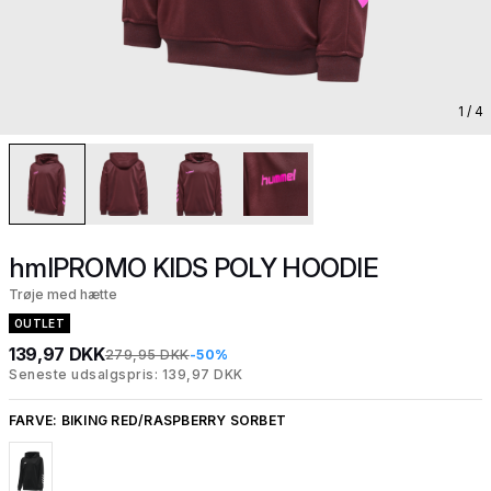
1
/ 4
hmlPROMO KIDS POLY HOODIE
Trøje med hætte
OUTLET
139,97 DKK
279,95 DKK
-50%
Seneste udsalgspris: 139,97 DKK
FARVE:
BIKING RED/RASPBERRY SORBET