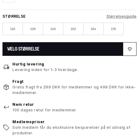
STØRRELSE
Størrelsesguide
116
128
140
152
164
176
VÆLG STØRRELSE
Hurtig levering
Levering inden for 1-3 hverdage.
Fragt
Gratis fragt fra 299 DKK for medlemmer og 499 DKK for ikke-
medlemmer.
Nem retur
100 dages retur for medlemmer.
Medlemspriser
Som medlem får du eksklusive besparelser på et udvalg af
produkter.