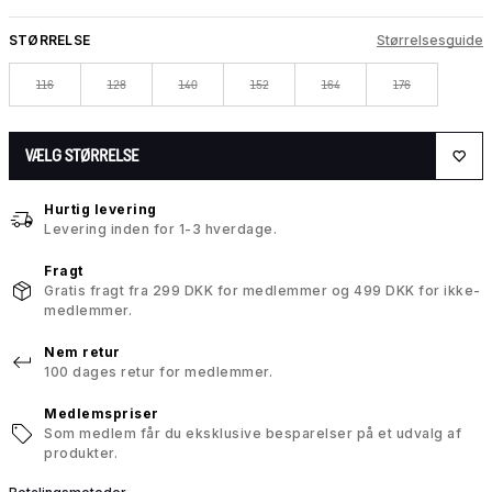
STØRRELSE
Størrelsesguide
116
128
140
152
164
176
VÆLG STØRRELSE
Hurtig levering
Levering inden for 1-3 hverdage.
Fragt
Gratis fragt fra 299 DKK for medlemmer og 499 DKK for ikke-
medlemmer.
Nem retur
100 dages retur for medlemmer.
Medlemspriser
Som medlem får du eksklusive besparelser på et udvalg af
produkter.