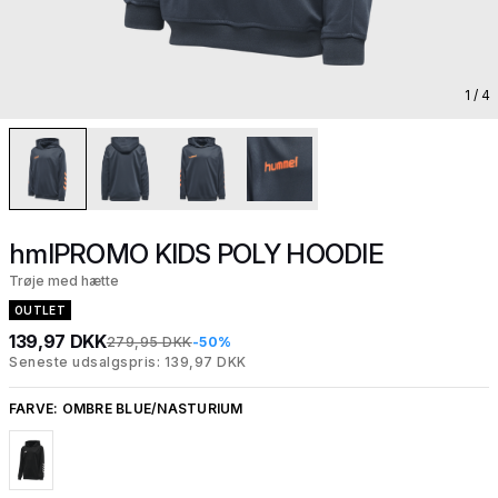
1
/ 4
hmlPROMO KIDS POLY HOODIE
Trøje med hætte
OUTLET
139,97 DKK
279,95 DKK
-50%
Seneste udsalgspris: 139,97 DKK
FARVE:
OMBRE BLUE/NASTURIUM