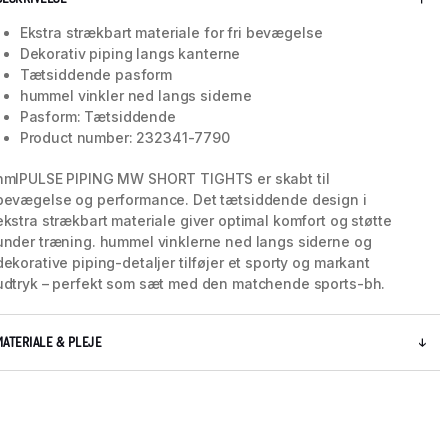
Ekstra strækbart materiale for fri bevægelse
Dekorativ piping langs kanterne
Tætsiddende pasform
hummel vinkler ned langs siderne
Pasform: Tætsiddende
Product number: 232341-7790
hmlPULSE PIPING MW SHORT TIGHTS er skabt til
bevægelse og performance. Det tætsiddende design i
ekstra strækbart materiale giver optimal komfort og støtte
under træning. hummel vinklerne ned langs siderne og
dekorative piping-detaljer tilføjer et sporty og markant
udtryk – perfekt som sæt med den matchende sports-bh.
5 / 9
MATERIALE & PLEJE