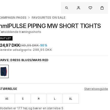
CAMPAIGN PAGES
FAVOURITES ON SALE
hmlPULSE PIPING MW SHORT TIGHTS
Tætsiddende træningsshorts
OUTLET
124,97 DKK
249,95 DKK
-50%
Seneste udsalgspris: 299,95 DKK
FARVE:
DRESS BLUES/MARS RED
STØRRELSE
Størrelsesguide
XS
S
M
L
XL
Modellen er 177 høj og bærer en størrelse S