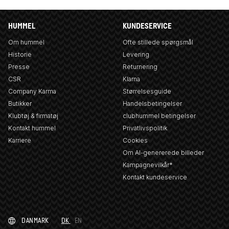
HUMMEL
KUNDESERVICE
Om hummel
Ofte stillede spørgsmål
Historie
Levering
Presse
Returnering
CSR
Klarna
Company Karma
Størrelsesguide
Butikker
Handelsbetingelser
Klubtøj & firmatøj
clubhummel betingelser
Kontakt hummel
Privatlivspolitik
Karriere
Cookies
Om AI-genererede billeder
Kampagnevilkår*
Kontakt kundeservice
DANMARK
DK
EN