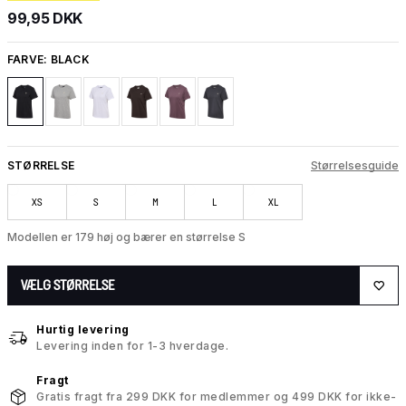
99,95 DKK
FARVE:
BLACK
STØRRELSE
Størrelsesguide
XS
S
M
L
XL
Modellen er 179 høj og bærer en størrelse S
VÆLG STØRRELSE
Hurtig levering
Levering inden for 1-3 hverdage.
Fragt
Gratis fragt fra 299 DKK for medlemmer og 499 DKK for ikke-