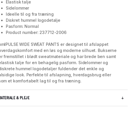
Elastisk talje
Sidelommer
Ideelle til og fra træning
Diskret hummel logodetalje
Pasform: Normal
Product number: 237712-2006
hmlPULSE WIDE SWEAT PANTS er designet til afslappet
hverdagskomfort med en løs og moderne silhuet. Bukserne
er fremstillet i blødt sweatmateriale og har brede ben samt
elastisk talje for en behagelig pasform. Sidelommer og
diskrete hummel logodetaljer fuldender det enkle og
alsidige look. Perfekte til afslapning, hverdagsbrug eller
som et komfortabelt lag til og fra træning.
5 / 8
MATERIALE & PLEJE