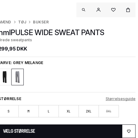
MÆND
TØJ
BUKSER
hmlPULSE WIDE SWEAT PANTS
Brede sweatpants
299,95 DKK
FARVE:
GREY MELANGE
STØRRELSE
Størrelsesguide
S
M
L
XL
2XL
3XL
VÆLG STØRRELSE