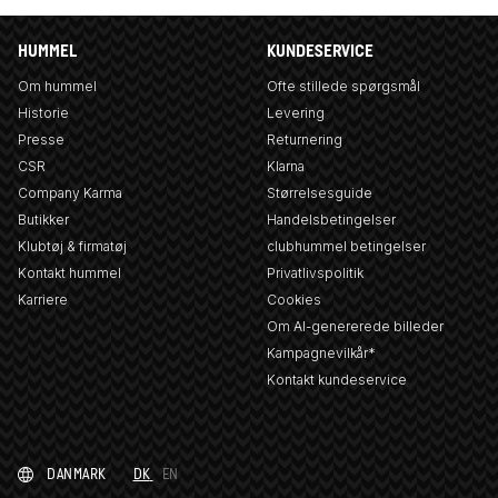
HUMMEL
KUNDESERVICE
Om hummel
Ofte stillede spørgsmål
Historie
Levering
Presse
Returnering
CSR
Klarna
Company Karma
Størrelsesguide
Butikker
Handelsbetingelser
Klubtøj & firmatøj
clubhummel betingelser
Kontakt hummel
Privatlivspolitik
Karriere
Cookies
Om AI-genererede billeder
Kampagnevilkår*
Kontakt kundeservice
DANMARK
DK
EN