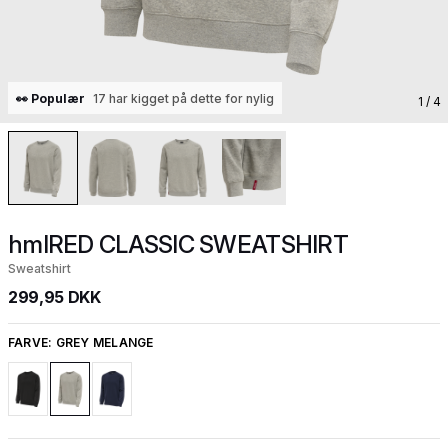
👀 Populær
17 har kigget på dette for nylig
1
/ 4
hmlRED CLASSIC SWEATSHIRT
Sweatshirt
299,95 DKK
FARVE:
GREY MELANGE