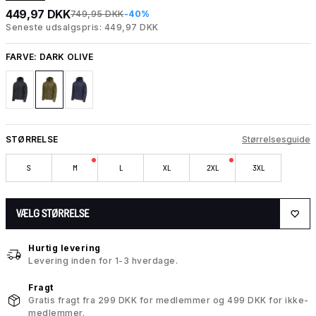
449,97 DKK
749,95 DKK
-40%
Seneste udsalgspris: 449,97 DKK
FARVE:
DARK OLIVE
STØRRELSE
Størrelsesguide
S
M
L
XL
2XL
3XL
VÆLG STØRRELSE
Hurtig levering
Levering inden for 1-3 hverdage.
Fragt
Gratis fragt fra 299 DKK for medlemmer og 499 DKK for ikke-
medlemmer.