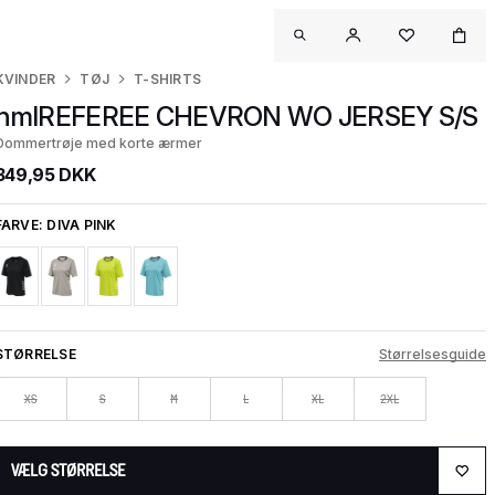
KVINDER
TØJ
T-SHIRTS
hmlREFEREE CHEVRON WO JERSEY S/S
Dommertrøje med korte ærmer
349,95 DKK
FARVE:
DIVA PINK
STØRRELSE
Størrelsesguide
XS
S
M
L
XL
2XL
VÆLG STØRRELSE