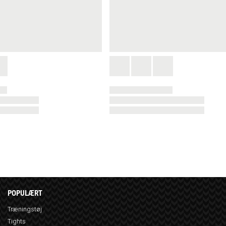
POPULÆRT
Træningstøj
Tights