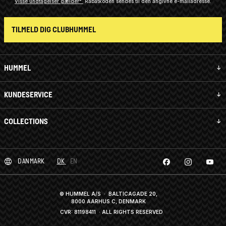
Visse undtagelser gælder*
Rabatkoden sendes til den angivne e-mailadresse.
TILMELD DIG CLUBHUMMEL
HUMMEL
KUNDESERVICE
COLLECTIONS
DANMARK
DK
EN
© HUMMEL A/S · BALTICAGADE 20,
8000 AARHUS C, DENMARK
CVR: 81198411
· ALL RIGHTS RESERVED