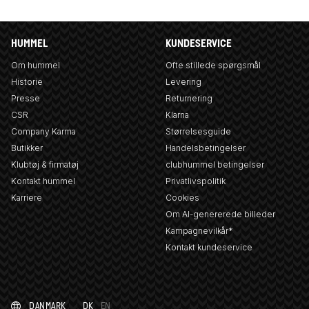
HUMMEL
KUNDESERVICE
Om hummel
Ofte stillede spørgsmål
Historie
Levering
Presse
Returnering
CSR
Klarna
Company Karma
Størrelsesguide
Butikker
Handelsbetingelser
Klubtøj & firmatøj
clubhummel betingelser
Kontakt hummel
Privatlivspolitik
Karriere
Cookies
Om AI-genererede billeder
Kampagnevilkår*
Kontakt kundeservice
DANMARK
DK
EN