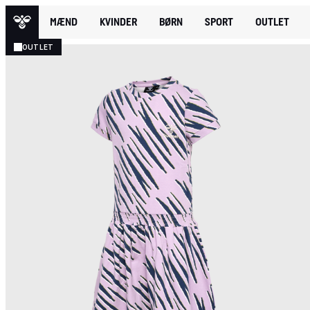
MÆND
KVINDER
BØRN
SPORT
OUTLET
OUTLET