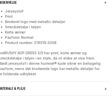
BESKRIVELSE
Jerseystof
Print
Broderet logo med metallic detaljer
Smockdetalje i taljen
Korte ærmer
Pasform: Normal
Product number: 219316-3308
hmlRUSHY AOP DRESS S/S har print, korte ærmer og
smockdetalje i taljen i en style, de vil elske at vise frem.
Blødt jerseystof i denne hummel® kjole sikrer en behagelig
pasform, mens det broderede logo har metallic detaljer for
at fuldende udtrykket.
MATERIALE & PLEJE