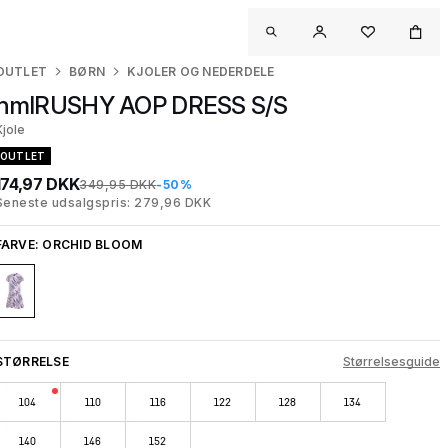
OUTLET
BØRN
KJOLER OG NEDERDELE
hmlRUSHY AOP DRESS S/S
Kjole
OUTLET
174,97 DKK
349,95 DKK
-50%
Seneste udsalgspris: 279,96 DKK
FARVE:
ORCHID BLOOM
STØRRELSE
Størrelsesguide
104
110
116
122
128
134
140
146
152