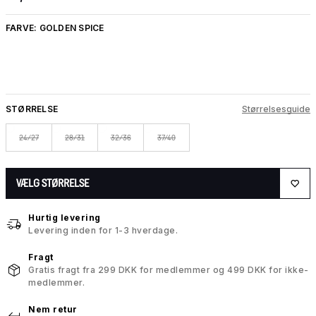
FARVE:
GOLDEN SPICE
STØRRELSE
Størrelsesguide
24/27
28/31
32/36
37/40
VÆLG STØRRELSE
Hurtig levering
Levering inden for 1-3 hverdage.
Fragt
Gratis fragt fra 299 DKK for medlemmer og 499 DKK for ikke-
medlemmer.
Nem retur