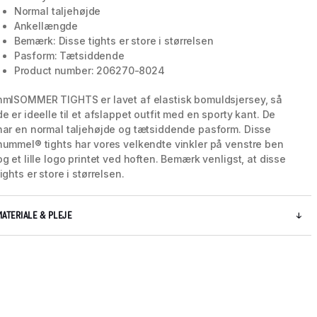
Normal taljehøjde
Ankellængde
Bemærk: Disse tights er store i størrelsen
Pasform: Tætsiddende
Product number: 206270-8024
hmlSOMMER TIGHTS er lavet af elastisk bomuldsjersey, så
de er ideelle til et afslappet outfit med en sporty kant. De
har en normal taljehøjde og tætsiddende pasform. Disse
hummel® tights har vores velkendte vinkler på venstre ben
og et lille logo printet ved hoften. Bemærk venligst, at disse
tights er store i størrelsen.
MATERIALE & PLEJE