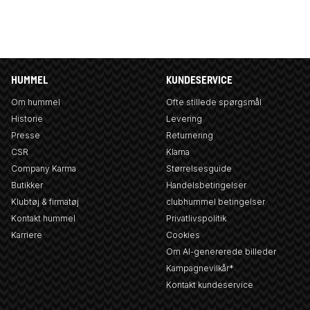
HUMMEL
KUNDESERVICE
Om hummel
Ofte stillede spørgsmål
Historie
Levering
Presse
Returnering
CSR
Klarna
Company Karma
Størrelsesguide
Butikker
Handelsbetingelser
Klubtøj & firmatøj
clubhummel betingelser
Kontakt hummel
Privatlivspolitik
Karriere
Cookies
Om AI-genererede billeder
Kampagnevilkår*
Kontakt kundeservice