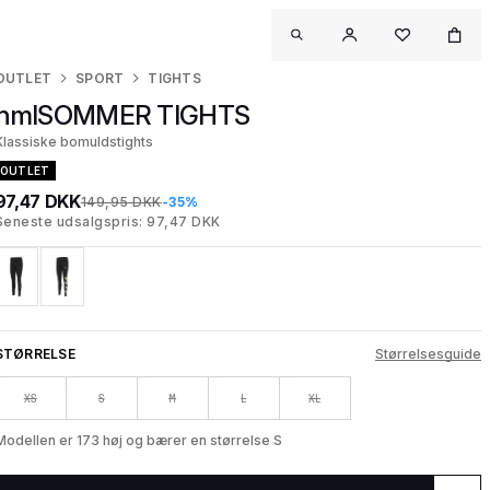
OUTLET
SPORT
TIGHTS
hmlSOMMER TIGHTS
Klassiske bomuldstights
OUTLET
97,47 DKK
149,95 DKK
-35%
Seneste udsalgspris: 97,47 DKK
STØRRELSE
Størrelsesguide
XS
S
M
L
XL
Modellen er 173 høj og bærer en størrelse S