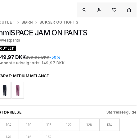
OUTLET
BØRN
BUKSER OG TIGHTS
hmlSPACE JAM ON PANTS
Sweatpants
OUTLET
149,97 DKK
299,95 DKK
-50%
Seneste udsalgspris: 149,97 DKK
FARVE:
MEDIUM MELANGE
STØRRELSE
Størrelsesguide
104
110
116
122
128
134
140
146
152