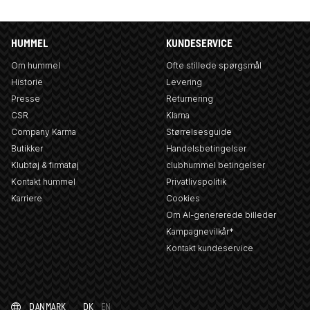
HUMMEL
KUNDESERVICE
Om hummel
Ofte stillede spørgsmål
Historie
Levering
Presse
Returnering
CSR
Klarna
Company Karma
Størrelsesguide
Butikker
Handelsbetingelser
Klubtøj & firmatøj
clubhummel betingelser
Kontakt hummel
Privatlivspolitik
Karriere
Cookies
Om AI-genererede billeder
Kampagnevilkår*
Kontakt kundeservice
DANMARK
DK
EN