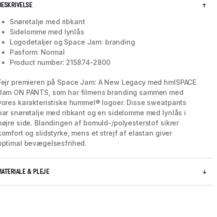
BESKRIVELSE
Snøretalje med ribkant
Sidelomme med lynlås
Logodetaljer og Space Jam: branding
Pasform: Normal
Product number: 215874-2800
Fejr premieren på Space Jam: A New Legacy med hmlSPACE
Jam ON PANTS, som har filmens branding sammen med
vores karakteristiske hummel® logoer. Disse sweatpants
har snøretalje med ribkant og en sidelomme med lynlås i
højre side. Blandingen af bomuld-/polyesterstof sikrer
komfort og slidstyrke, mens et strejf af elastan giver
optimal bevægelsesfrihed.
MATERIALE & PLEJE