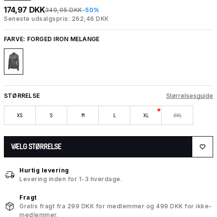
174,97 DKK
349,95 DKK
-50%
Seneste udsalgspris: 262,46 DKK
FARVE:
FORGED IRON MELANGE
STØRRELSE
Størrelsesguide
XS
S
M
L
XL
2XL
VÆLG STØRRELSE
Hurtig levering
Levering inden for 1-3 hverdage.
Fragt
Gratis fragt fra 299 DKK for medlemmer og 499 DKK for ikke-
medlemmer.