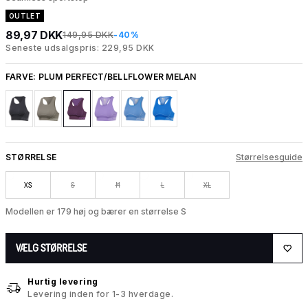
OUTLET
89,97 DKK
149,95 DKK
-40%
Seneste udsalgspris: 229,95 DKK
FARVE:
PLUM PERFECT/BELLFLOWER MELAN
STØRRELSE
Størrelsesguide
XS
S
M
L
XL
Modellen er 179 høj og bærer en størrelse S
VÆLG STØRRELSE
Hurtig levering
Levering inden for 1-3 hverdage.